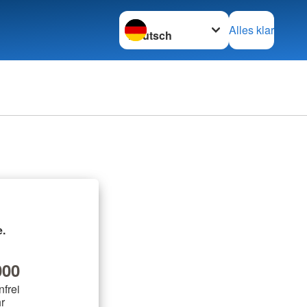
Sprache wechseln zu
Alles klar
.
00
nfrei
r