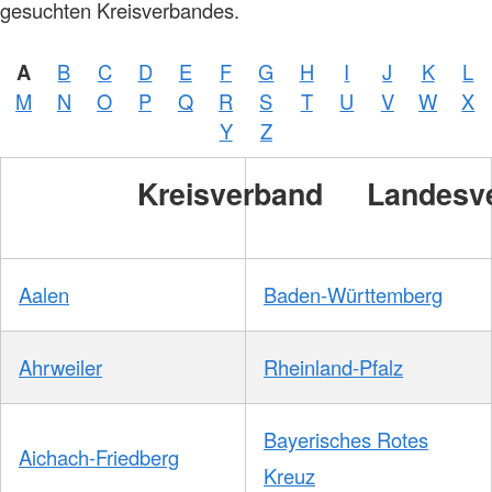
gesuchten Kreisverbandes.
A
B
C
D
E
F
G
H
I
J
K
L
M
N
O
P
Q
R
S
T
U
V
W
X
Y
Z
Kreisverband
Landesv
Aalen
Baden-Württemberg
Ahrweiler
Rheinland-Pfalz
Bayerisches Rotes
Aichach-Friedberg
Kreuz