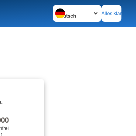
Sprache wechseln zu
Alles klar
.
00
nfrei
r