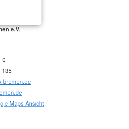
en e.V.
 0
3 135
rk-bremen.de
remen.de
ogle Maps Ansicht