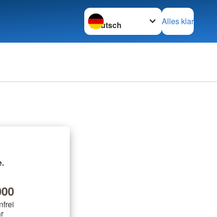
Sprache wechseln zu
Alles klar
.
00
nfrei
r