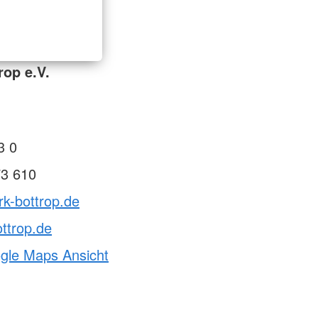
rop e.V.
3 0
73 610
rk-bottrop.de
ttrop.de
ogle Maps Ansicht