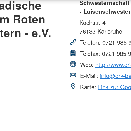
adische
Schwesternschaft
- Luisenschwestern
om Roten
Kochstr. 4
ern - e.V.
76133
Karlsruhe
Telefon:
0721 985 
Telefax:
0721 985 
Web:
http://www.dr
E-Mail:
info@drk-ba
Karte:
Link zur Go