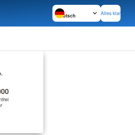
Sprache wechseln zu
Alles klar
.
00
nfrei
r