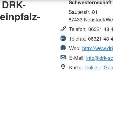
 DRK-
Schwesternschaft 
Sauterstr. 81
inpfalz-
67433
Neustadt/Wei
Telefon:
06321 48 
Telefax:
06321 48 
Web:
http://www.dr
E-Mail:
info@drk-sc
Karte:
Link zur Go