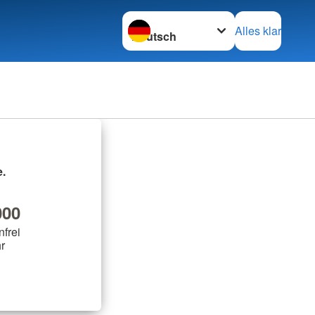
Sprache wechseln zu
Alles klar
.
00
nfrei
r