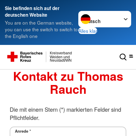
Sie befinden sich auf der
Sprache wechseln zu
deutschen Website
You are on the German website,
you can use the switch to switch to
Alles klar
the English one
Kreisverband
Weiden und
Neustadt/WN
Kontakt zu Thomas
Rauch
Die mit einem Stern (*) markierten Felder sind
Pflichtfelder.
Anrede
*