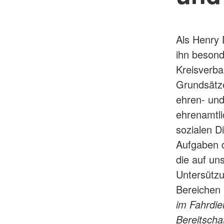
Als Henry 
ihn besond
Kreisverb
Grundsätz
ehren- und
ehrenamtli
sozialen D
Aufgaben d
die auf un
Untersützu
Bereichen
im Fahrdie
Bereitscha