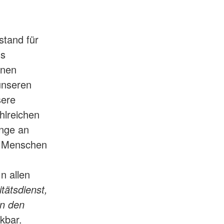
stand für
ls
inen
unseren
sere
hlreichen
enge an
n Menschen
n allen
itätsdienst,
in den
kbar.