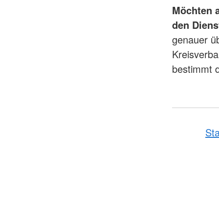
Möchten au
den Diens
genauer üb
Kreisverba
bestimmt d
Sta