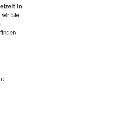
izeit in
 wir Sie
m
 finden
mt!