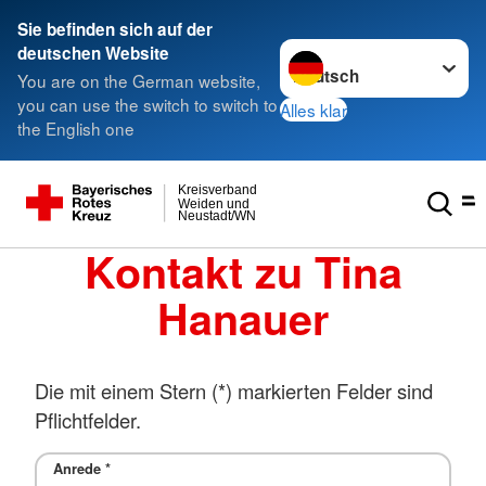
Sie befinden sich auf der
Sprache wechseln zu
deutschen Website
You are on the German website,
you can use the switch to switch to
Alles klar
the English one
Kreisverband
Weiden und
Neustadt/WN
Kontakt zu Tina
Hanauer
Die mit einem Stern (*) markierten Felder sind
Pflichtfelder.
Anrede
*