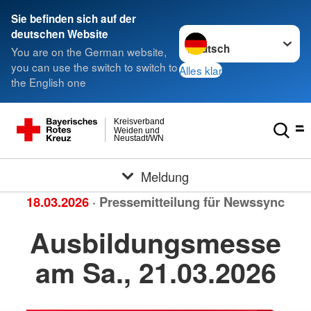
Sie befinden sich auf der
Sprache wechseln zu
deutschen Website
You are on the German website,
you can use the switch to switch to
Alles klar
the English one
Kreisverband
Weiden und
Neustadt/WN
Meldung
18.03.2026
· Pressemitteilung für Newssync
Ausbildungsmesse
am Sa., 21.03.2026