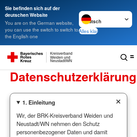
Sie befinden sich auf der
Sprache wechseln zu
deutschen Website
You are on the German website,
you can use the switch to switch to
Alles klar
the English one
Kreisverband
Weiden und
Neustadt/WN
Datenschutzerklärung
1. Einleitung
Wir, der BRK-Kreisverband Weiden und
Neustadt/WN nehmen den Schutz
personenbezogener Daten und damit