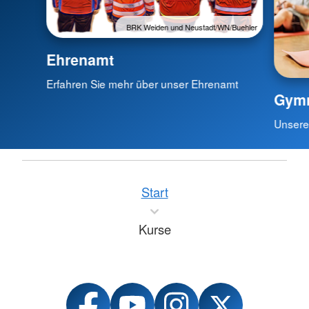
BRK Weiden und Neustadt/WN/Buehler
Ehrenamt
Erfahren Sie mehr über unser Ehrenamt
Gymn
Unsere
Start
Kurse