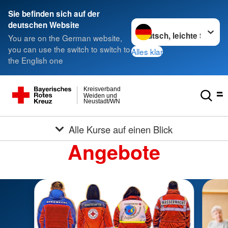
Sie befinden sich auf der
Sprache wechseln zu
deutschen Website
You are on the German website,
you can use the switch to switch to
Alles klar
the English one
Kreisverband
Weiden und
Neustadt/WN
Alle Kurse auf einen Blick
Angebote