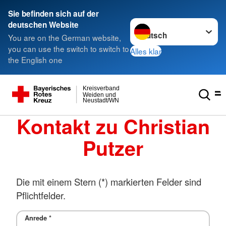
Sie befinden sich auf der
Sprache wechseln zu
deutschen Website
You are on the German website,
you can use the switch to switch to
Alles klar
the English one
Kreisverband
Weiden und
Neustadt/WN
Kontakt zu Christian
Putzer
Die mit einem Stern (*) markierten Felder sind
Pflichtfelder.
Anrede
*