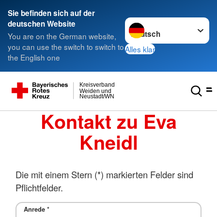
Sie befinden sich auf der
Sprache wechseln zu
deutschen Website
You are on the German website,
you can use the switch to switch to
Alles klar
the English one
Kreisverband
Weiden und
Neustadt/WN
Kontakt zu Eva
Kneidl
Die mit einem Stern (*) markierten Felder sind
Pflichtfelder.
Anrede
*