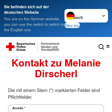
Sie befinden sich auf der
Sprache wechseln zu
deutschen Website
You are on the German website,
you can use the switch to switch to
Alles klar
the English one
Kreisverband
Weiden und
Neustadt/WN
Kontakt zu Melanie
Dirscherl
Die mit einem Stern (*) markierten Felder sind
Pflichtfelder.
Anrede
*