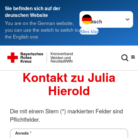
Sie befinden sich auf der
Sprache wechseln zu
deutschen Website
You are on the German website,
you can use the switch to switch to
Alles klar
the English one
Kreisverband
Weiden und
Neustadt/WN
Kontakt zu Julia
Hierold
Die mit einem Stern (*) markierten Felder sind
Pflichtfelder.
Anrede
*