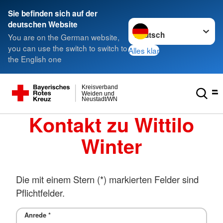
Sie befinden sich auf der
Sprache wechseln zu
deutschen Website
You are on the German website,
you can use the switch to switch to
Alles klar
the English one
Kreisverband
Weiden und
Neustadt/WN
Kontakt zu Wittilo
Winter
Die mit einem Stern (*) markierten Felder sind
Pflichtfelder.
Anrede
*