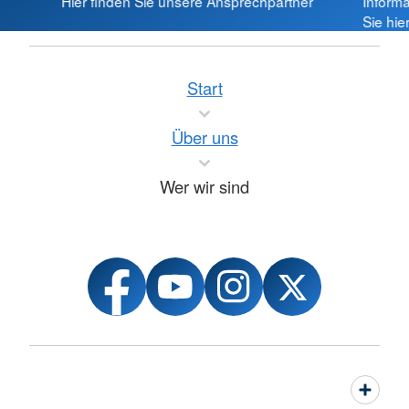
Hier finden Sie unsere Ansprechpartner
Inform
Sie hie
Start
Über uns
Wer wir sind