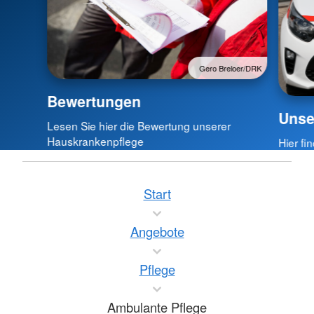
Gero Breloer/DRK
Bewertungen
Unse
Lesen Sie hier die Bewertung unserer
Hauskrankenpflege
Hier fi
Start
Angebote
Pflege
Ambulante Pflege