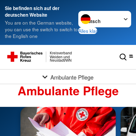
Sie befinden sich auf der
Sprache wechseln zu
deutschen Website
You are on the German website,
you can use the switch to switch to
Alles klar
the English one
Kreisverband
Weiden und
Neustadt/WN
Ambulante Pflege
Ambulante Pflege