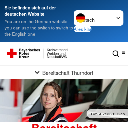
Sie befinden sich auf der
Sprache wechseln zu
deutschen Website
You are on the German website,
you can use the switch to switch to
Alles klar
the English one
Kreisverband
Weiden und
Neustadt/WN
Bereitschaft Thurndorf
Foto: A. Zelck / DRK e.V.
Bereitschaft