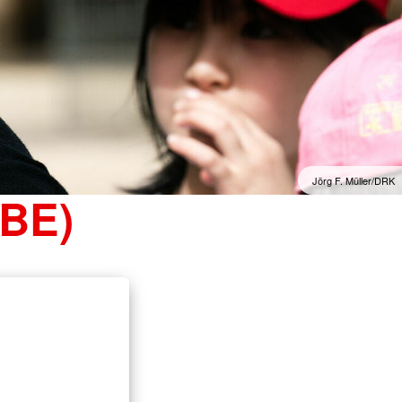
Jörg F. Müller/DRK
MBE)