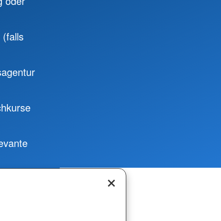
g oder
(falls
sagentur
chkurse
levante