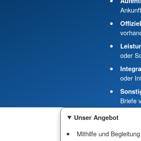
Aufent
Ankunf
Offizi
vorhan
Leistu
oder So
Integr
oder In
Sonsti
Briefe
Unser Angebot
Mithilfe und Begleitung