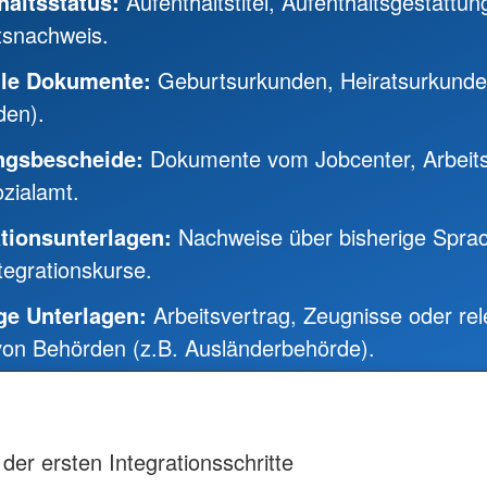
haltsstatus:
Aufenthaltstitel, Aufenthaltsgestattun
tsnachweis.
elle Dokumente:
Geburtsurkunden, Heiratsurkunde 
den).
ngsbescheide:
Dokumente vom Jobcenter, Arbeit
zialamt.
ationsunterlagen:
Nachweise über bisherige Spra
tegrationskurse.
ge Unterlagen:
Arbeitsvertrag, Zeugnisse oder re
 von Behörden (z.B. Ausländerbehörde).
 der ersten Integrationsschritte