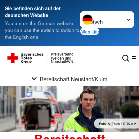
Sie befinden sich auf der
Sprache wechseln zu
deutschen Website
You are on the German website,
you can use the switch to switch to
Alles klar
the English one
Kreisverband
Weiden und
Neustadt/WN
Bereitschaft Neustadt/Kulm
Foto: A. Zelck / DRK e.V.
Bereitschaft