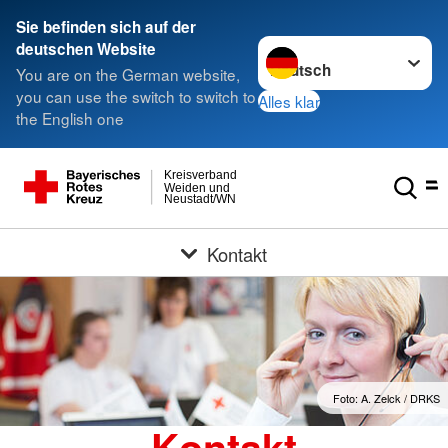
Sie befinden sich auf der
Sprache wechseln zu
deutschen Website
You are on the German website,
you can use the switch to switch to
Alles klar
the English one
Kreisverband
Weiden und
Neustadt/WN
Kontakt
Foto: A. Zelck / DRKS
Kontakt