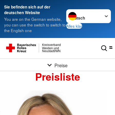
Sie befinden sich auf der
Sprache wechseln zu
deutschen Website
You are on the German website,
you can use the switch to switch to
Alles klar
the English one
Kreisverband
Weiden und
Neustadt/WN
Preise
Preisliste