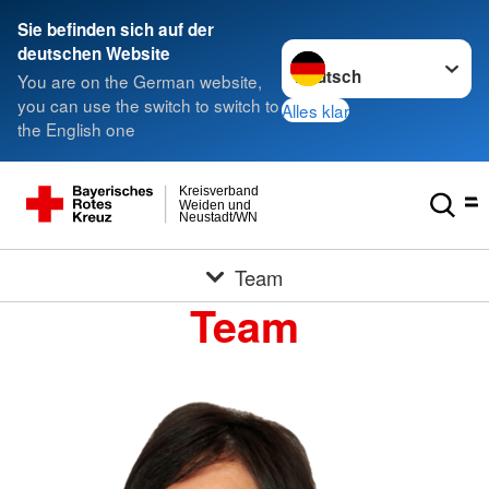
Sie befinden sich auf der
Sprache wechseln zu
deutschen Website
You are on the German website,
you can use the switch to switch to
Alles klar
the English one
Kreisverband
Weiden und
Neustadt/WN
Team
Team