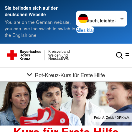
Sie befinden sich auf der
Sprache wechseln zu
deutschen Website
You are on the German website,
you can use the switch to switch to
Alles klar
the English one
Kreisverband
Weiden und
Neustadt/WN
Rot-Kreuz-Kurs für Erste Hilfe
Foto: A. Zelck / DRK e.V.
Kurs für Erste Hilfe